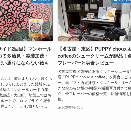
ライド2回目】マンホール
【名古屋・東区】PUPPY choux 
めて多治見・美濃加茂・
coffeeのシュークリームが絶品！
思い通りにならない旅も
フレーバーと実食レビュー
名古屋市東区東桜にあるクッキーシュー専
店「PUPPY choux & coffee」を実食レビ
2回目。前回よりも少し遠くへ
ー。黒ゴマ・西尾抹茶・クッキー&クリー
久しぶりにまとまった距離を走
きな粉わらび餅の4種類を断面写真付きで
箇所のマンホールカード収集
介。全フレーバーの価格一覧・店舗情報も
濃加茂・大口町。地図上ではち
載。
回ルートで、ロングライド復帰
見えた。 しかし旅という...
2026年5月23日