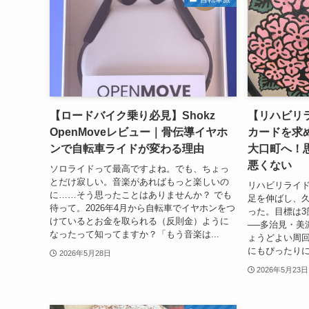
【ロードバイク乗り必見】Shokz
【リハビリ
OpenMoveレビュー｜骨伝導イヤホ
カードを求
ンで自転車ライドが変わる理由
大口町へ！
悪くない
ソロライドって最高ですよね。でも、ちょっ
とだけ寂しい。音楽があればもっと楽しいの
リハビリライド
に……そう思ったことはありませんか？ でも
足を伸ばし、
待って。2026年4月から自転車でイヤホンをつ
った。目標は3
けているとお金を取られる（反則金）ように
──多治見・美
なったって知ってますか？「もう音楽は...
ょうどよい周
にもぴったりに
2026年5月28日
2026年5月23日