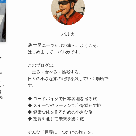
バルカ
🌍 世界に一つだけの旅へ、ようこそ。
&
はじめまして、バルカです。
全
このブログは、
「走る・食べる・挑戦する」
門
日々の小さな旅の記録を残していく場所で
ュ
す。
ム・
紹
掲
◆ ロードバイクで日本各地を巡る旅
◆ スイーツやラーメンで心を満たす旅
◆ 健康な体を作るための小さな旅
◆ 投資を通じて未来を築く旅
そんな「世界に一つだけの旅」を、