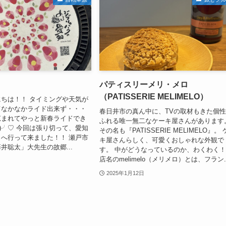
パティスリーメリ・メロ
（PATISSERIE MELIMELO）
ちは！！ タイミングや天気が
てなかなかライド出来ず・・・
春日井市の真ん中に、TVの取材もきた個
恵まれてやっと新春ライドでき
ふれる唯一無二なケーキ屋さんがあります
`*)╯♡ 今回は張り切って、愛知
その名も『PATISSERIE MELIMELO』。
へ行って来ました！！ 瀬戸市
キ屋さんらしく、可愛くおしゃれな外観で
井聡太」大先生の故郷...
す。 中がどうなっているのか、わくわく
店名のmelimelo（メリメロ）とは、フラン..
2025年1月12日