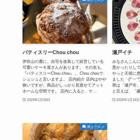
パティスリーChou chou
瀬戸イチ
伊吹山の麓に、自宅を改装して経営している
みなさんこんに
可愛いケーキ屋さんがあります。 その名も、
悪かったりし
『パティスリーChou chou』。 Chou chouで
やっと天候に
シュシュと言いますよ。 店内紹介 店内はやや
ました╰(*´︶
狭いですが、商品がしっかり見渡せてアット
県は「瀬戸市」
ホームな空間です。 店内に入ると、ケ...
と言えば、「藤
2025年1月26日
2025年1月19日
旅とグルメ