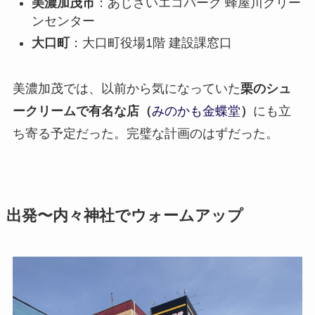
美濃加茂市
：あじさいエコパーク 蜂屋川クリー
ンセンター
大口町
：大口町役場1階 建設課窓口
美濃加茂では、以前から気になっていた
栗のシュ
ークリームで有名な店（
みのかも金蝶堂
）
にも立
ち寄る予定だった。完璧な計画のはずだった。
出発〜内々神社でウォームアップ